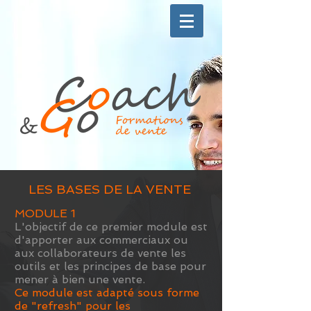
LES BASES DE LA VENTE
MODULE
1
L'objectif de ce premier module est
d'apporter aux commerciaux ou
aux collaborateurs de vente les
outils et les principes de base pour
mener à bien une vente.
Ce module est adapté sous forme
de "refresh" pour les