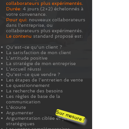
collaborateurs plus expérimentés.
Durée:
4 jours (2+2) échelonnés à
votre convenance.
Pour qui:
nouveaux collaborateurs
dans l'entreprise, ou
collaborateurs plus expérimentés.
Le contenu
standard proposé est:
Qu'est-ce qu'un client ?
La satisfaction de mon client
L'attitude positive
La stratégie de mon entreprise
L'accueil réussi
Qu'est-ce que vendre ?
Les étapes de l'entretien de vente
Le questionnement
La recherche des besoins
Les règles de base de la
communication
L'écoute
Sur mesure !
Argumenter
Argumentation ciblée et produits
stratégiques