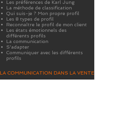
Les préférences de Karl Jung
La méthode de classification
Qui suis-je ? Mon propre profil
Les 8 types de profil
Reconnaître le profil de mon client
Les états émotionnels des
différents profils
La communication
S'adapter
Communiquer avec les différents
profils
LA COMMUNICATION DANS LA VENTE
MODULE
3
L'objectif de ce troisième module
est d'apporter aux commerciaux
ou aux collaborateurs de vente les
outils leur permettant de mieux
communiquer avec leurs clients,
leurs collègues, leur hiérarchie.
Durée:
2 jours consécutifs
Pour qui:
tous les collaborateurs.